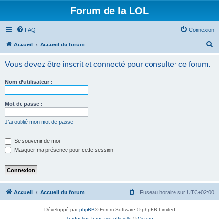
Forum de la LOL
FAQ
Connexion
R
Accueil
Accueil du forum
e
Vous devez être inscrit et connecté pour consulter ce forum.
c
h
Nom d’utilisateur :
e
r
Mot de passe :
c
J’ai oublié mon mot de passe
h
e
Se souvenir de moi
Masquer ma présence pour cette session
r
Accueil
Accueil du forum
Fuseau horaire sur
UTC+02:00
Développé par
phpBB
® Forum Software © phpBB Limited
Traduction française officielle
©
Qiaeru