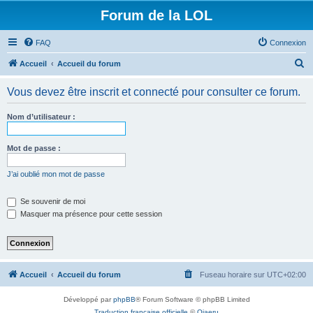
Forum de la LOL
FAQ
Connexion
R
Accueil
Accueil du forum
e
Vous devez être inscrit et connecté pour consulter ce forum.
c
h
Nom d’utilisateur :
e
r
Mot de passe :
c
J’ai oublié mon mot de passe
h
e
Se souvenir de moi
Masquer ma présence pour cette session
r
Accueil
Accueil du forum
Fuseau horaire sur
UTC+02:00
Développé par
phpBB
® Forum Software © phpBB Limited
Traduction française officielle
©
Qiaeru