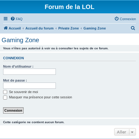
Forum de la LOL
FAQ
Connexion
R
Accueil
Accueil du forum
Private Zone
Gaming Zone
e
Gaming Zone
c
Vous n’êtes pas autorisé à voir ou à consulter les sujets de ce forum.
h
e
CONNEXION
r
Nom d’utilisateur :
c
h
Mot de passe :
e
Se souvenir de moi
r
Masquer ma présence pour cette session
Cette catégorie ne contient aucun forum.
Aller