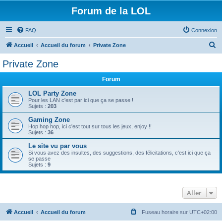
Forum de la LOL
FAQ
Connexion
R
Accueil
Accueil du forum
Private Zone
e
Private Zone
c
Forum
h
e
LOL Party Zone
Pour les LAN c'est par ici que ça se passe !
r
Sujets :
203
c
Gaming Zone
Hop hop hop, ici c'est tout sur tous les jeux, enjoy !!
h
Sujets :
36
e
Le site vu par vous
r
Si vous avez des insultes, des suggestions, des félicitations, c'est ici que ça
se passe
Sujets :
9
Aller
Accueil
Accueil du forum
Fuseau horaire sur
UTC+02:00