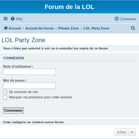
Forum de la LOL
FAQ
Connexion
R
Accueil
Accueil du forum
Private Zone
LOL Party Zone
e
LOL Party Zone
c
Vous n’êtes pas autorisé à voir ou à consulter les sujets de ce forum.
h
e
CONNEXION
r
Nom d’utilisateur :
c
h
Mot de passe :
e
Se souvenir de moi
r
Masquer ma présence pour cette session
Cette catégorie ne contient aucun forum.
Aller