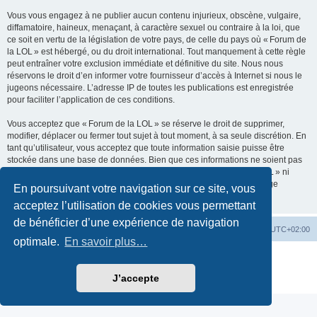
Vous vous engagez à ne publier aucun contenu injurieux, obscène, vulgaire,
diffamatoire, haineux, menaçant, à caractère sexuel ou contraire à la loi, que
ce soit en vertu de la législation de votre pays, de celle du pays où « Forum de
la LOL » est hébergé, ou du droit international. Tout manquement à cette règle
peut entraîner votre exclusion immédiate et définitive du site. Nous nous
réservons le droit d’en informer votre fournisseur d’accès à Internet si nous le
jugeons nécessaire. L’adresse IP de toutes les publications est enregistrée
pour faciliter l’application de ces conditions.
Vous acceptez que « Forum de la LOL » se réserve le droit de supprimer,
modifier, déplacer ou fermer tout sujet à tout moment, à sa seule discrétion. En
tant qu’utilisateur, vous acceptez que toute information saisie puisse être
stockée dans une base de données. Bien que ces informations ne soient pas
divulguées à des tiers sans votre consentement, ni « Forum de la LOL » ni
phpBB ne peuvent être tenus responsables d’une tentative de piratage
En poursuivant votre navigation sur ce site, vous
susceptible d’entraîner la compromission des données.
acceptez l’utilisation de cookies vous permettant
de bénéficier d’une expérience de navigation
Accueil
Accueil du forum
Fuseau horaire sur
UTC+02:00
optimale.
En savoir plus…
Développé par
phpBB
® Forum Software © phpBB Limited
Traduction française officielle
©
Qiaeru
J’accepte
Confidentialité
|
Conditions