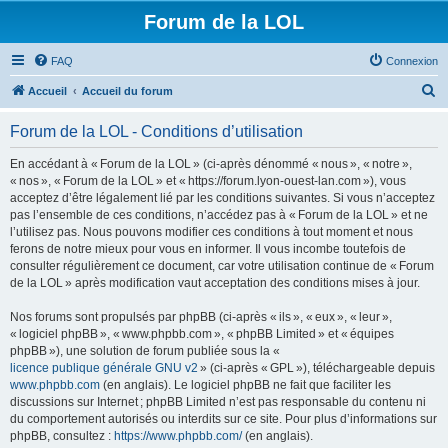
Forum de la LOL
FAQ
Connexion
R
Accueil
Accueil du forum
e
Forum de la LOL - Conditions d’utilisation
c
h
En accédant à « Forum de la LOL » (ci-après dénommé « nous », « notre »,
« nos », « Forum de la LOL » et « https://forum.lyon-ouest-lan.com »), vous
e
acceptez d’être légalement lié par les conditions suivantes. Si vous n’acceptez
r
pas l’ensemble de ces conditions, n’accédez pas à « Forum de la LOL » et ne
l’utilisez pas. Nous pouvons modifier ces conditions à tout moment et nous
c
ferons de notre mieux pour vous en informer. Il vous incombe toutefois de
h
consulter régulièrement ce document, car votre utilisation continue de « Forum
de la LOL » après modification vaut acceptation des conditions mises à jour.
e
r
Nos forums sont propulsés par phpBB (ci-après « ils », « eux », « leur »,
« logiciel phpBB », « www.phpbb.com », « phpBB Limited » et « équipes
phpBB »), une solution de forum publiée sous la «
licence publique générale GNU v2
» (ci-après « GPL »), téléchargeable depuis
www.phpbb.com
(en anglais). Le logiciel phpBB ne fait que faciliter les
discussions sur Internet ; phpBB Limited n’est pas responsable du contenu ni
du comportement autorisés ou interdits sur ce site. Pour plus d’informations sur
phpBB, consultez :
https://www.phpbb.com/
(en anglais).