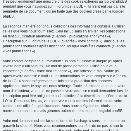
Il se peut également que nous créions des cookies externes au logiciel phpBB
pendant que vous naviguez sur « Forum de la LOL ». Ils n’entrent pas dans le
périmètre de ce document, qui ne traite que des cookies créés par le logiciel
phpBB.
La seconde manière dont nous collectons des informations consiste à utiliser
celles que vous nous fournissez. Cela inclut, sans s’y limiter : les publications
en tant qu’utilisateur anonyme (ci-après « publications anonymes »),
l’inscription sur « Forum de la LOL » (ci-après « votre compte »), ainsi que les
publications soumises après inscription, lorsque vous êtes connecté (ci-après
« vos publications »).
Votre compte comprend au minimum : un nom d’utilisateur unique (ci-après
« votre nom d’utilisateur »), un mot de passe personnel utilisé pour vous
connecter (ci-après « votre mot de passe »), une adresse e-mail valide (ci-
après « votre adresse e-mail »). Les informations de votre compte sur « Forum
de la LOL » sont protégées par les lois sur la protection des données
applicables dans le pays qui nous héberge. Toute information autre que votre
nom d’utilisateur, votre mot de passe et votre adresse e-mail demandée lors de
l’inscription peut être obligatoire ou facultative, à la discrétion de « Forum de la
LOL ». Dans tous les cas, vous pouvez choisir quelles informations de votre
compte sont affichées publiquement. Vous pouvez également choisir de
recevoir ou non les e-mails générés automatiquement par le logiciel phpBB.
Votre mot de passe est stocké sous forme de hachage à sens unique pour en
garantir la sécurité. Nous vous recommandons toutefois de ne pas utiliser le
même mot de passe sur plusieurs sites web. Votre mot de passe est la clé