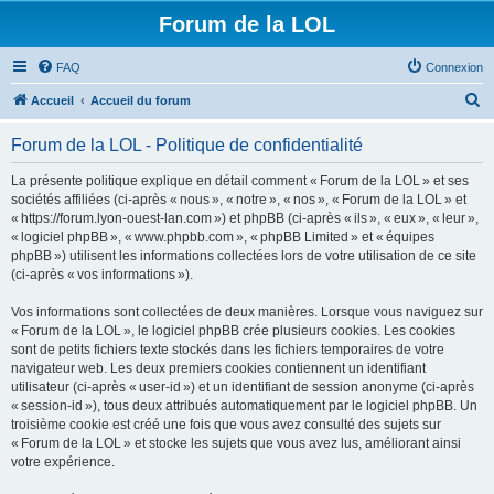
Forum de la LOL
FAQ
Connexion
R
Accueil
Accueil du forum
e
Forum de la LOL - Politique de confidentialité
c
h
La présente politique explique en détail comment « Forum de la LOL » et ses
sociétés affiliées (ci-après « nous », « notre », « nos », « Forum de la LOL » et
e
« https://forum.lyon-ouest-lan.com ») et phpBB (ci-après « ils », « eux », « leur »,
r
« logiciel phpBB », « www.phpbb.com », « phpBB Limited » et « équipes
phpBB ») utilisent les informations collectées lors de votre utilisation de ce site
c
(ci-après « vos informations »).
h
Vos informations sont collectées de deux manières. Lorsque vous naviguez sur
e
« Forum de la LOL », le logiciel phpBB crée plusieurs cookies. Les cookies
r
sont de petits fichiers texte stockés dans les fichiers temporaires de votre
navigateur web. Les deux premiers cookies contiennent un identifiant
utilisateur (ci-après « user-id ») et un identifiant de session anonyme (ci-après
« session-id »), tous deux attribués automatiquement par le logiciel phpBB. Un
troisième cookie est créé une fois que vous avez consulté des sujets sur
« Forum de la LOL » et stocke les sujets que vous avez lus, améliorant ainsi
votre expérience.