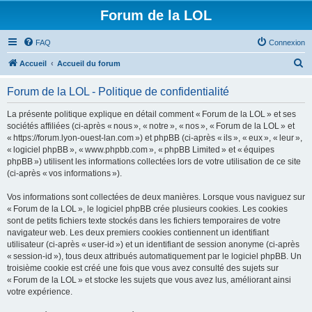
Forum de la LOL
FAQ
Connexion
R
Accueil
Accueil du forum
e
Forum de la LOL - Politique de confidentialité
c
h
La présente politique explique en détail comment « Forum de la LOL » et ses
sociétés affiliées (ci-après « nous », « notre », « nos », « Forum de la LOL » et
e
« https://forum.lyon-ouest-lan.com ») et phpBB (ci-après « ils », « eux », « leur »,
r
« logiciel phpBB », « www.phpbb.com », « phpBB Limited » et « équipes
phpBB ») utilisent les informations collectées lors de votre utilisation de ce site
c
(ci-après « vos informations »).
h
Vos informations sont collectées de deux manières. Lorsque vous naviguez sur
e
« Forum de la LOL », le logiciel phpBB crée plusieurs cookies. Les cookies
r
sont de petits fichiers texte stockés dans les fichiers temporaires de votre
navigateur web. Les deux premiers cookies contiennent un identifiant
utilisateur (ci-après « user-id ») et un identifiant de session anonyme (ci-après
« session-id »), tous deux attribués automatiquement par le logiciel phpBB. Un
troisième cookie est créé une fois que vous avez consulté des sujets sur
« Forum de la LOL » et stocke les sujets que vous avez lus, améliorant ainsi
votre expérience.