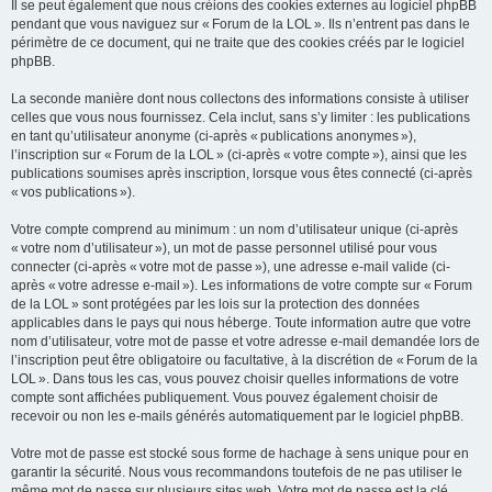
Il se peut également que nous créions des cookies externes au logiciel phpBB
pendant que vous naviguez sur « Forum de la LOL ». Ils n’entrent pas dans le
périmètre de ce document, qui ne traite que des cookies créés par le logiciel
phpBB.
La seconde manière dont nous collectons des informations consiste à utiliser
celles que vous nous fournissez. Cela inclut, sans s’y limiter : les publications
en tant qu’utilisateur anonyme (ci-après « publications anonymes »),
l’inscription sur « Forum de la LOL » (ci-après « votre compte »), ainsi que les
publications soumises après inscription, lorsque vous êtes connecté (ci-après
« vos publications »).
Votre compte comprend au minimum : un nom d’utilisateur unique (ci-après
« votre nom d’utilisateur »), un mot de passe personnel utilisé pour vous
connecter (ci-après « votre mot de passe »), une adresse e-mail valide (ci-
après « votre adresse e-mail »). Les informations de votre compte sur « Forum
de la LOL » sont protégées par les lois sur la protection des données
applicables dans le pays qui nous héberge. Toute information autre que votre
nom d’utilisateur, votre mot de passe et votre adresse e-mail demandée lors de
l’inscription peut être obligatoire ou facultative, à la discrétion de « Forum de la
LOL ». Dans tous les cas, vous pouvez choisir quelles informations de votre
compte sont affichées publiquement. Vous pouvez également choisir de
recevoir ou non les e-mails générés automatiquement par le logiciel phpBB.
Votre mot de passe est stocké sous forme de hachage à sens unique pour en
garantir la sécurité. Nous vous recommandons toutefois de ne pas utiliser le
même mot de passe sur plusieurs sites web. Votre mot de passe est la clé