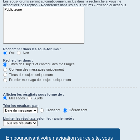
Les sous-forums seront automatiquement inclus dans la recherche si vous ne
désactivez pas l’option « Rechercher dans les sous-forums » affichée ci-dessous.
Rechercher dans les sous-forums :
Oui
Non
Rechercher dans :
Titres des sujets et contenu des messages
Contenu des messages uniquement
Titres des sujets uniquement
Premier message des sujets uniquement
Afficher les résultats sous forme de :
Messages
Sujets
Trier les résultats par :
Croissant
Décroissant
Limiter les résultats selon leur ancienneté :
Afficher seulement les premiers :
Saisissez « 0 » pour afficher le message dans son intégralité.
En poursuivant votre navigation sur ce site, vous
caractères des messages