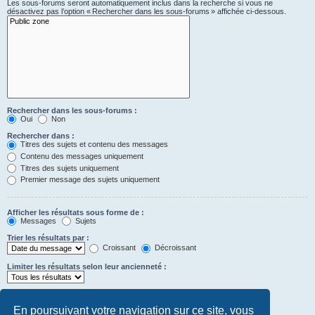
Les sous-forums seront automatiquement inclus dans la recherche si vous ne
désactivez pas l’option « Rechercher dans les sous-forums » affichée ci-dessous.
Rechercher dans les sous-forums :
Oui
Non
Rechercher dans :
Titres des sujets et contenu des messages
Contenu des messages uniquement
Titres des sujets uniquement
Premier message des sujets uniquement
Afficher les résultats sous forme de :
Messages
Sujets
Trier les résultats par :
Croissant
Décroissant
Limiter les résultats selon leur ancienneté :
Afficher seulement les premiers :
Saisissez « 0 » pour afficher le message dans son intégralité.
En poursuivant votre navigation sur ce site, vous
caractères des messages