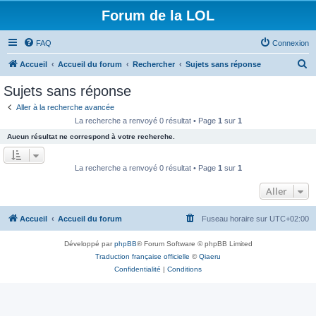
Forum de la LOL
FAQ
Connexion
R
Accueil
Accueil du forum
Rechercher
Sujets sans réponse
e
Sujets sans réponse
c
Aller à la recherche avancée
h
La recherche a renvoyé 0 résultat • Page
1
sur
1
e
Aucun résultat ne correspond à votre recherche.
r
c
La recherche a renvoyé 0 résultat • Page
1
sur
1
h
Aller
e
r
Accueil
Accueil du forum
Fuseau horaire sur
UTC+02:00
Développé par
phpBB
® Forum Software © phpBB Limited
Traduction française officielle
©
Qiaeru
Confidentialité
|
Conditions