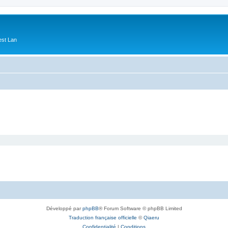
est Lan
Développé par
phpBB
® Forum Software © phpBB Limited
Traduction française officielle
©
Qiaeru
Confidentialité
|
Conditions