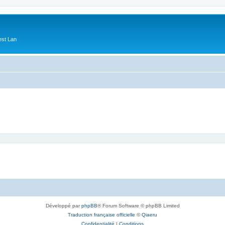
est Lan
Développé par
phpBB
® Forum Software © phpBB Limited
Traduction française officielle
©
Qiaeru
Confidentialité
|
Conditions