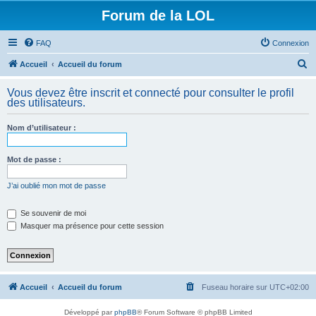
Forum de la LOL
FAQ
Connexion
R
Accueil
Accueil du forum
e
Vous devez être inscrit et connecté pour consulter le profil
c
des utilisateurs.
h
Nom d’utilisateur :
e
r
Mot de passe :
c
h
J’ai oublié mon mot de passe
e
Se souvenir de moi
r
Masquer ma présence pour cette session
Accueil
Accueil du forum
Fuseau horaire sur
UTC+02:00
Développé par
phpBB
® Forum Software © phpBB Limited