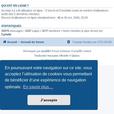
QUI EST EN LIGNE ?
Au total, il y a
0
utilisateur en ligne :: 0 inscrit et 0 invisible (selon le nombre d’utilisateurs
actifs des 5 dernières minutes)
Record d’utilisateurs en ligne simultanément :
41
le 30 oct. 2006, 20:26
STATISTIQUES
30979
messages •
1537
sujets •
1177
membres • Notre membre le plus récent est
Cyrielle
Accueil
Accueil du forum
Fuseau horaire sur
UTC+02:00
Développé par
phpBB
® Forum Software © phpBB Limited
Traduction française officielle
©
Qiaeru
Confidentialité
|
Conditions
En poursuivant votre navigation sur ce site, vous
acceptez l’utilisation de cookies vous permettant
de bénéficier d’une expérience de navigation
optimale.
En savoir plus…
J’accepte