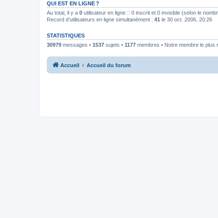
QUI EST EN LIGNE ?
Au total, il y a
0
utilisateur en ligne :: 0 inscrit et 0 invisible (selon le nom
Record d’utilisateurs en ligne simultanément :
41
le 30 oct. 2006, 20:26
STATISTIQUES
30979
messages •
1537
sujets •
1177
membres • Notre membre le plus 
Accueil
Accueil du forum