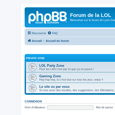
Forum de la LOL
Bienvenue sur le forum de Lyon Ou
Raccourcis
FAQ
Accueil
Accueil du forum
PRIVATE ZONE
LOL Party Zone
Pour les LAN c'est par ici que ça se passe !
Gaming Zone
Hop hop hop, ici c'est tout sur tous les jeux, enjoy !!
Le site vu par vous
Si vous avez des insultes, des suggestions, des félicitations,
CONNEXION
Nom d’utilisateur :
Mot de passe :