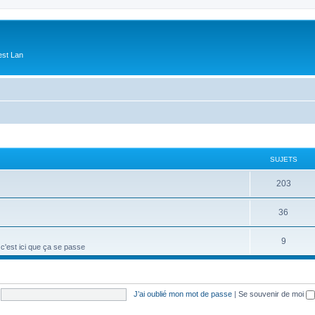
est Lan
SUJETS
S
203
u
S
36
j
u
e
S
9
 c'est ici que ça se passe
j
t
u
e
s
j
t
J’ai oublié mon mot de passe
|
Se souvenir de moi
e
s
t