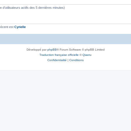
s
bre d’utilisateurs actifs des 5 dernières minutes)
récent est
Cyrielle
Développé par
phpBB
® Forum Software © phpBB Limited
Traduction française officielle
©
Qiaeru
Confidentialité
|
Conditions