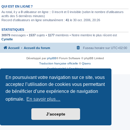
QUI EST EN LIGNE ?
Au total, il y a
0
utilisateur en ligne :: 0 inscrit et 0 invisible (selon le nombre d’utilisateurs
actifs des 5 dernières minutes)
Record d’utilisateurs en ligne simultanément :
41
le 30 oct. 2006, 20:26
STATISTIQUES
30979
messages •
1537
sujets •
1177
membres • Notre membre le plus récent est
Cyrielle
Accueil
Accueil du forum
Fuseau horaire sur
UTC+02:00
Développé par
phpBB
® Forum Software © phpBB Limited
Traduction française officielle
©
Qiaeru
Confidentialité
|
Conditions
En poursuivant votre navigation sur ce site, vous
acceptez l’utilisation de cookies vous permettant
de bénéficier d’une expérience de navigation
optimale.
En savoir plus…
J’accepte