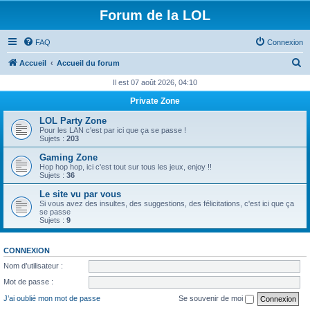
Forum de la LOL
FAQ
Connexion
R
Accueil
Accueil du forum
e
Il est 07 août 2026, 04:10
c
Private Zone
h
LOL Party Zone
e
Pour les LAN c'est par ici que ça se passe !
Sujets :
203
r
Gaming Zone
c
Hop hop hop, ici c'est tout sur tous les jeux, enjoy !!
Sujets :
36
h
Le site vu par vous
e
Si vous avez des insultes, des suggestions, des félicitations, c'est ici que ça
se passe
r
Sujets :
9
CONNEXION
Nom d’utilisateur :
Mot de passe :
J’ai oublié mon mot de passe
Se souvenir de moi