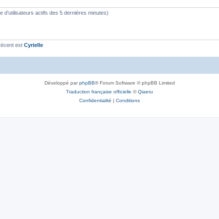
s
bre d’utilisateurs actifs des 5 dernières minutes)
récent est
Cyrielle
Développé par
phpBB
® Forum Software © phpBB Limited
Traduction française officielle
©
Qiaeru
Confidentialité
|
Conditions