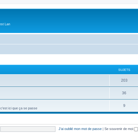
est Lan
SUJETS
S
203
u
S
36
j
u
e
S
9
 c'est ici que ça se passe
j
t
u
e
s
j
t
J’ai oublié mon mot de passe
|
Se souvenir de moi
e
s
t