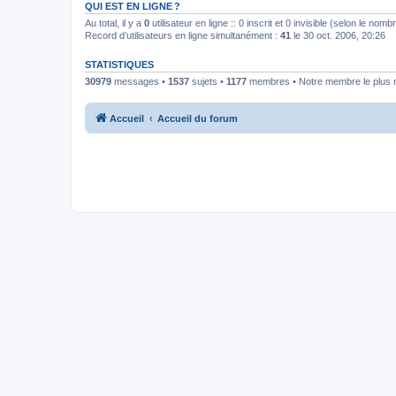
QUI EST EN LIGNE ?
Au total, il y a
0
utilisateur en ligne :: 0 inscrit et 0 invisible (selon le nom
Record d’utilisateurs en ligne simultanément :
41
le 30 oct. 2006, 20:26
STATISTIQUES
30979
messages •
1537
sujets •
1177
membres • Notre membre le plus 
Accueil
Accueil du forum