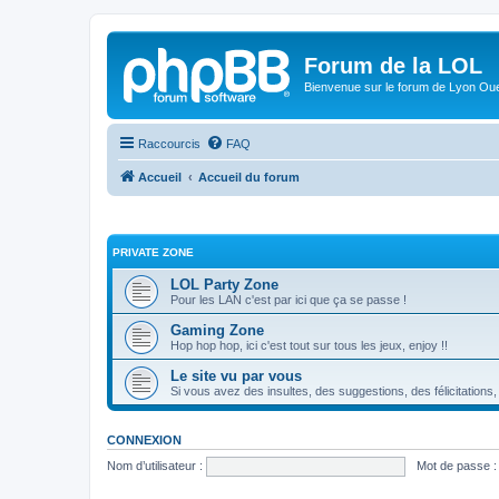
Forum de la LOL
Bienvenue sur le forum de Lyon Ou
Raccourcis
FAQ
Accueil
Accueil du forum
PRIVATE ZONE
LOL Party Zone
Pour les LAN c'est par ici que ça se passe !
Gaming Zone
Hop hop hop, ici c'est tout sur tous les jeux, enjoy !!
Le site vu par vous
Si vous avez des insultes, des suggestions, des félicitations,
CONNEXION
Nom d’utilisateur :
Mot de passe :