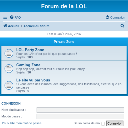
Forum de la LOL
FAQ
Connexion
R
Accueil
Accueil du forum
e
Il est 06 août 2026, 22:37
c
Private Zone
h
LOL Party Zone
e
Pour les LAN c'est par ici que ça se passe !
Sujets :
203
r
Gaming Zone
c
Hop hop hop, ici c'est tout sur tous les jeux, enjoy !!
Sujets :
36
h
Le site vu par vous
e
Si vous avez des insultes, des suggestions, des félicitations, c'est ici que ça
se passe
r
Sujets :
9
CONNEXION
Nom d’utilisateur :
Mot de passe :
J’ai oublié mon mot de passe
Se souvenir de moi