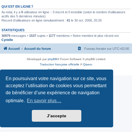
QUI EST EN LIGNE ?
Au total, il y a
0
utilisateur en ligne :: 0 inscrit et 0 invisible (selon le nombre d’utilisateurs
actifs des 5 dernières minutes)
Record d’utilisateurs en ligne simultanément :
41
le 30 oct. 2006, 20:26
STATISTIQUES
30979
messages •
1537
sujets •
1177
membres • Notre membre le plus récent est
Cyrielle
Accueil
Accueil du forum
Fuseau horaire sur
UTC+02:00
Développé par
phpBB
® Forum Software © phpBB Limited
Traduction française officielle
©
Qiaeru
Confidentialité
|
Conditions
En poursuivant votre navigation sur ce site, vous
acceptez l’utilisation de cookies vous permettant
de bénéficier d’une expérience de navigation
optimale.
En savoir plus…
J’accepte