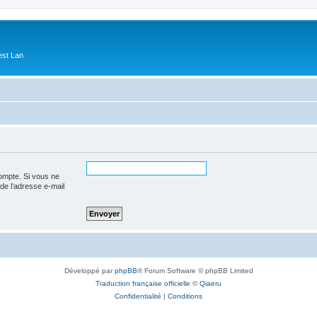
est Lan
ompte. Si vous ne
 de l’adresse e-mail
Développé par
phpBB
® Forum Software © phpBB Limited
Traduction française officielle
©
Qiaeru
Confidentialité
|
Conditions