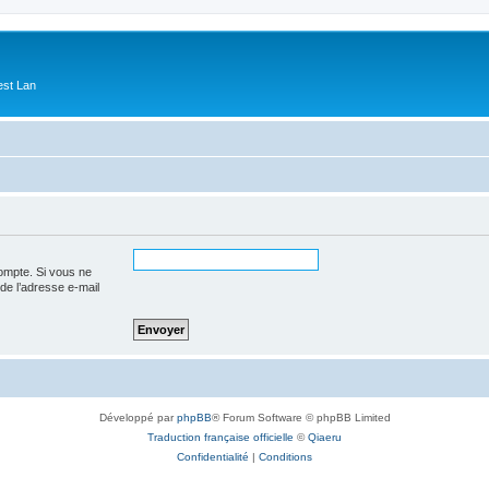
est Lan
ompte. Si vous ne
 de l’adresse e-mail
Développé par
phpBB
® Forum Software © phpBB Limited
Traduction française officielle
©
Qiaeru
Confidentialité
|
Conditions