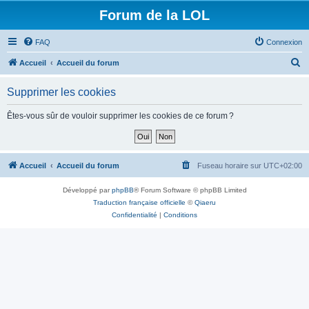
Forum de la LOL
FAQ
Connexion
R
Accueil
Accueil du forum
e
Supprimer les cookies
c
h
Êtes-vous sûr de vouloir supprimer les cookies de ce forum ?
e
r
c
Accueil
Accueil du forum
Fuseau horaire sur
UTC+02:00
h
Développé par
phpBB
® Forum Software © phpBB Limited
e
Traduction française officielle
©
Qiaeru
r
Confidentialité
|
Conditions