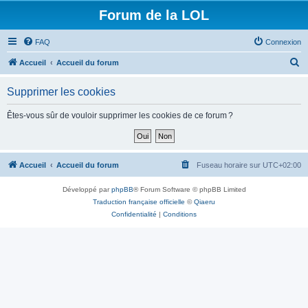
Forum de la LOL
FAQ
Connexion
R
Accueil
Accueil du forum
e
Supprimer les cookies
c
h
Êtes-vous sûr de vouloir supprimer les cookies de ce forum ?
e
r
c
Accueil
Accueil du forum
Fuseau horaire sur
UTC+02:00
h
Développé par
phpBB
® Forum Software © phpBB Limited
e
Traduction française officielle
©
Qiaeru
r
Confidentialité
|
Conditions