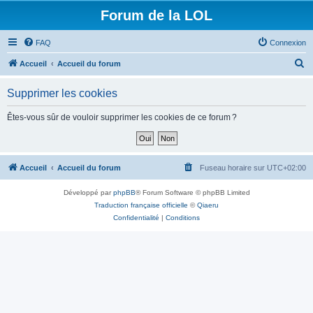
Forum de la LOL
FAQ
Connexion
R
Accueil
Accueil du forum
e
Supprimer les cookies
c
h
Êtes-vous sûr de vouloir supprimer les cookies de ce forum ?
e
r
c
Accueil
Accueil du forum
Fuseau horaire sur
UTC+02:00
h
Développé par
phpBB
® Forum Software © phpBB Limited
e
Traduction française officielle
©
Qiaeru
r
Confidentialité
|
Conditions